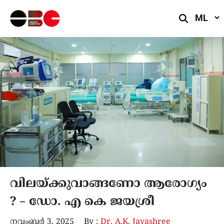
Select
Languag
വിലയ്ക്കുവാങ്ങണോ ആരോഗ്യം
? – ഡോ. എ കെ ജയശ്രീ
നവംബർ 3, 2025
By :
Dr. A.K. Jayashree