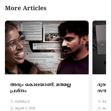
More Articles
അരും കൊലയാണ്; മതമല്ല
ദുരന്
പ്രശ്നം
സൗന്
Karthika S
Karthi
ജൂൺ 2, 2026
ജൂൺ 