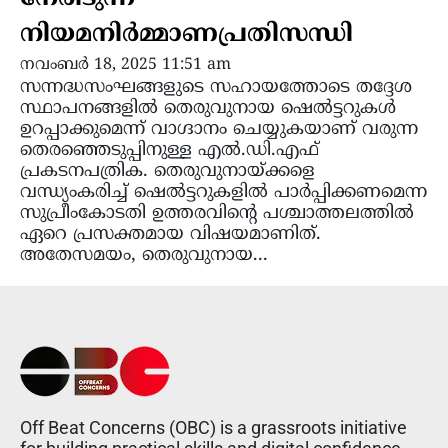
നിയമനിർമ്മാണപ്രതിസന്ധി
നവംബർ 18, 2025 11:51 am
സന്നദ്ധസംഘങ്ങളുടെ സഹായത്തോടെ തദ്ദേശ
സ്ഥാപനങ്ങളിൽ തെരുവുനായ ഷെൽട്ടറുകൾ
ഉറപ്പാക്കുമെന്ന് വാഗ്ദാനം ചെയ്യുകയാണ് വരുന്ന
തെരഞ്ഞെടുപ്പിനുള്ള എൽ.ഡി.എഫ്
പ്രകടനപത്രിക. തെരുവുനായ്ക്കളെ
വന്ധ്യംകരിച്ച് ഷെൽട്ടറുകളിൽ പാർപ്പിക്കണമെന്ന
സുപ്രീംകോടതി ഉത്തരവിൻ്റെ പശ്ചാത്തലത്തിൽ
ഏറെ പ്രസക്തമായ വിഷയമാണിത്.
അതേസമയം, തെരുവുനായ...
Off Beat Concerns (OBC) is a grassroots initiative