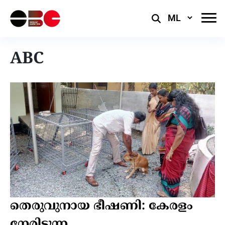
Select
Language
ABC
തെരുവുനായ ഭീഷണി: കേരളം
നേരിടുന്ന