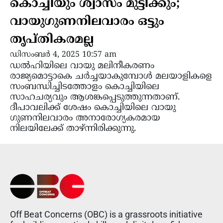
കൊച്ചിയും ശ്വാസം മുട്ടിക്കും;
വായുഗുണനിലവാരം ഒട്ടും
തൃപ്തികരമല്ല
ഡിസംബർ 4, 2025 10:57 am
ഡൽഹിയിലെ വായു മലിനീകരണം
രാജ്യമൊട്ടാകെ ചർച്ചയാകുമ്പോൾ മലയാളികളെ
സംബന്ധിച്ചിടത്തോളം കൊച്ചിയിലെ
സാഹചര്യവും ആശങ്കപ്പെടുത്തുന്നതാണ്.
ദീപാവലിക്ക് ശേഷം കൊച്ചിയിലെ വായു
ഗുണനിലവാരം അനാരോഗ്യകരമായ
നിലയിലേക്ക് താഴ്ന്നിരിക്കുന്നു.
Off Beat Concerns (OBC) is a grassroots initiative