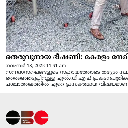
തെരുവുനായ ഭീഷണി: കേരളം നേരിട
നവംബർ 18, 2025 11:51 am
സന്നദ്ധസംഘങ്ങളുടെ സഹായത്തോടെ തദ്ദേശ സ്ഥാപ
തെരഞ്ഞെടുപ്പിനുള്ള എൽ.ഡി.എഫ് പ്രകടനപത്രിക. 
പശ്ചാത്തലത്തിൽ ഏറെ പ്രസക്തമായ വിഷയമാണ