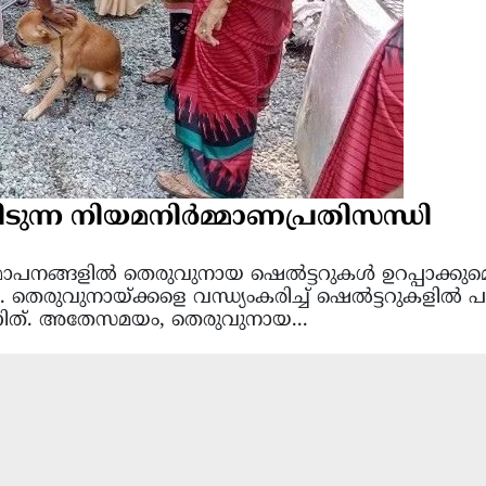
ുന്ന നിയമനിർമ്മാണപ്രതിസന്ധി
നങ്ങളിൽ തെരുവുനായ ഷെൽട്ടറുകൾ ഉറപ്പാക്കുമെന്
തെരുവുനായ്ക്കളെ വന്ധ്യംകരിച്ച് ഷെൽട്ടറുകളിൽ പാ
ിത്. അതേസമയം, തെരുവുനായ...