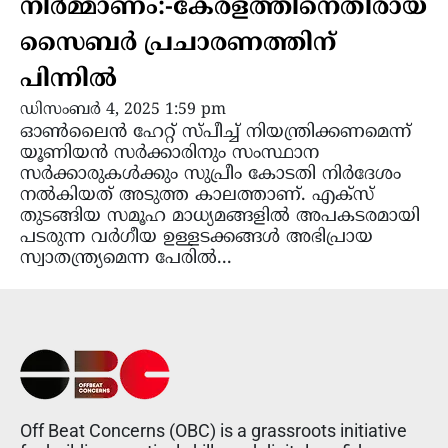
നിർമ്മാണം:-കേരളത്തിനെതിരായ
സൈബർ പ്രചാരണത്തിന്
പിന്നിൽ
ഡിസംബർ 4, 2025 1:59 pm
ഓൺലൈൻ ഹേറ്റ് സ്‌പീച്ച് നിയന്ത്രിക്കണമെന്ന്
യൂണിയൻ സർക്കാരിനും സംസ്ഥാന
സർക്കാരുകൾക്കും സുപ്രീം കോടതി നിർദേശം
നൽകിയത് അടുത്ത കാലത്താണ്. എക്സ്
തുടങ്ങിയ സമൂഹ മാധ്യമങ്ങളിൽ അപകടരമായി
പടരുന്ന വർഗീയ ഉള്ളടക്കങ്ങൾ അഭിപ്രായ
സ്വാതന്ത്ര്യമെന്ന പേരിൽ...
Off Beat Concerns (OBC) is a grassroots initiative