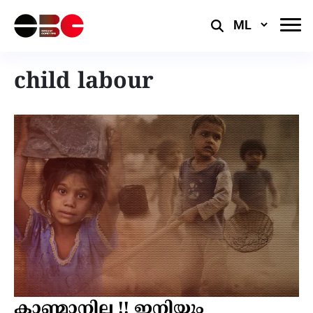
Select
Language
child labour
കാണ്മാനില്ല !! ഇനിയും