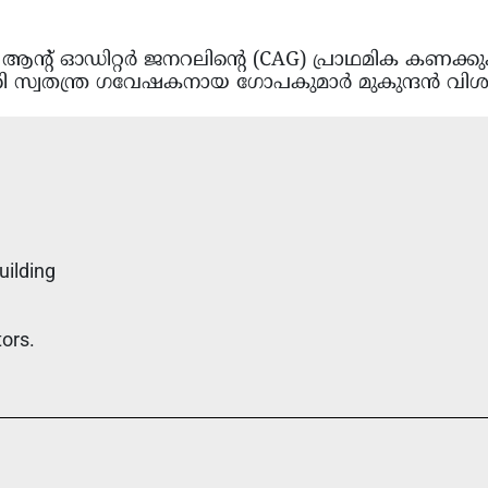
ന്റ് ഓഡിറ്റർ ജനറലിന്റെ (CAG) പ്രാഥമിക കണക്ക
ി സ്വതന്ത്ര ഗവേഷകനായ ഗോപകുമാർ മുകുന്ദൻ വിശക
uilding
tors.