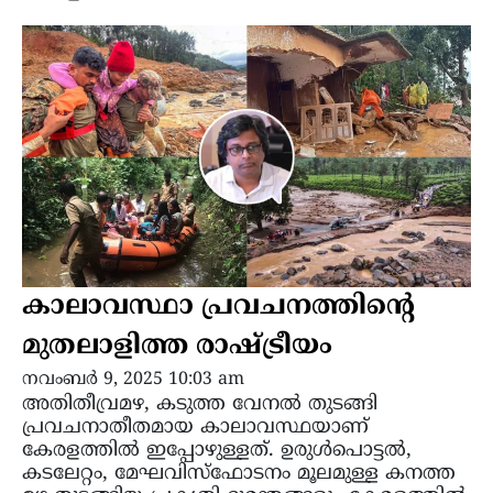
കാലാവസ്ഥാ പ്രവചനത്തിന്‍റെ
മുതലാളിത്ത രാഷ്ട്രീയം
നവംബർ 9, 2025 10:03 am
അതിതീവ്രമഴ, കടുത്ത വേനൽ തുടങ്ങി
പ്രവചനാതീതമായ കാലാവസ്ഥയാണ്
കേരളത്തിൽ ഇപ്പോഴുള്ളത്. ഉരുൾപൊട്ടൽ,
കടലേറ്റം, മേഘവിസ്‌ഫോടനം മൂലമുള്ള കനത്ത