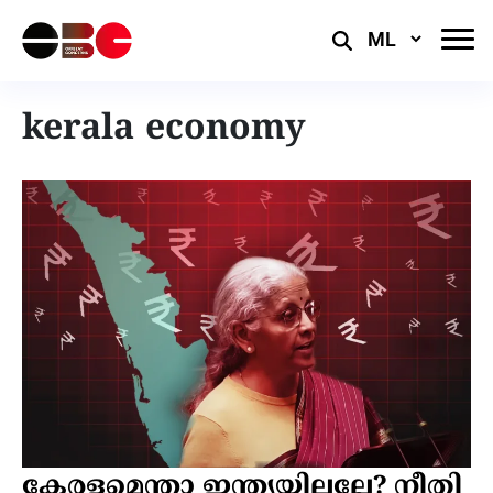
Select
Language
kerala economy
കേരളമെന്താ ഇന്ത്യയിലല്ലേ? നീതി