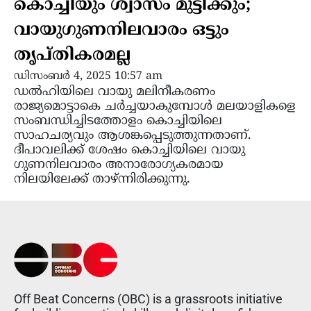
കൊച്ചിയും ശ്വാസം മുട്ടിക്കും;
വായുഗുണനിലവാരം ഒട്ടും
തൃപ്തികരമല്ല
ഡിസംബർ 4, 2025 10:57 am
ഡൽഹിയിലെ വായു മലിനീകരണം
രാജ്യമൊട്ടാകെ ചർച്ചയാകുമ്പോൾ മലയാളികളെ
സംബന്ധിച്ചിടത്തോളം കൊച്ചിയിലെ
സാഹചര്യവും ആശങ്കപ്പെടുത്തുന്നതാണ്.
ദീപാവലിക്ക് ശേഷം കൊച്ചിയിലെ വായു
ഗുണനിലവാരം അനാരോഗ്യകരമായ
നിലയിലേക്ക് താഴ്ന്നിരിക്കുന്നു.
Off Beat Concerns (OBC) is a grassroots initiative