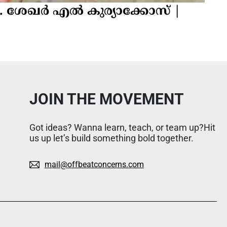
. ശേഖർ എൽ കുര്യാക്കോസ് |
JOIN THE MOVEMENT
Got ideas? Wanna learn, teach, or team up?Hit
us up let’s build something bold together.
mail@offbeatconcerns.com