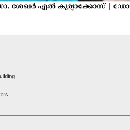
ഡോ. ശേഖർ എൽ കുര്യാക്കോസ് | ഡോ
uilding
tors.