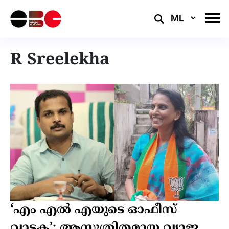
Select
Language
R Sreelekha
‘എം എൽ എയുടെ ഓഫീസ്
വാടക’: ആസൂത്രിതമായ വ്യാജ