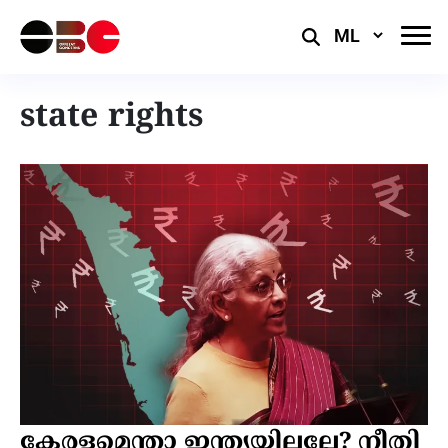
Select
Language
state rights
കേരളമെന്താ ഇന്ത്യയിലല്ലേ? നീതി