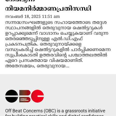
നിയമനിർമ്മാണപ്രതിസന്ധി
നവംബർ 18, 2025 11:51 am
സന്നദ്ധസംഘങ്ങളുടെ സഹായത്തോടെ തദ്ദേശ
സ്ഥാപനങ്ങളിൽ തെരുവുനായ ഷെൽട്ടറുകൾ
ഉറപ്പാക്കുമെന്ന് വാഗ്ദാനം ചെയ്യുകയാണ് വരുന്ന
തെരഞ്ഞെടുപ്പിനുള്ള എൽ.ഡി.എഫ്
പ്രകടനപത്രിക. തെരുവുനായ്ക്കളെ
വന്ധ്യംകരിച്ച് ഷെൽട്ടറുകളിൽ പാർപ്പിക്കണമെന്ന
സുപ്രീംകോടതി ഉത്തരവിൻ്റെ പശ്ചാത്തലത്തിൽ
ഏറെ പ്രസക്തമായ വിഷയമാണിത്.
അതേസമയം, തെരുവുനായ...
Off Beat Concerns (OBC) is a grassroots initiative