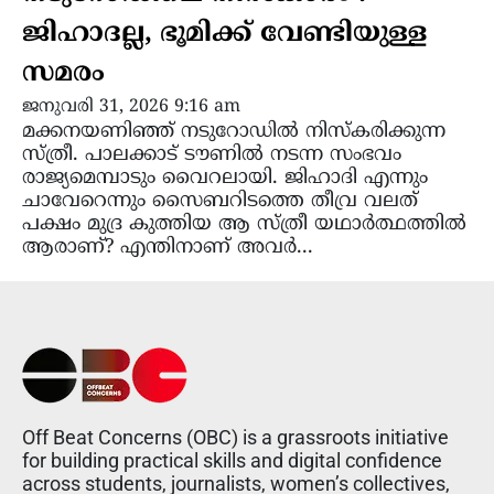
ജിഹാദല്ല, ഭൂമിക്ക് വേണ്ടിയുള്ള
സമരം
ജനുവരി 31, 2026 9:16 am
മക്കനയണിഞ്ഞ് നടുറോഡിൽ നിസ്കരിക്കുന്ന
സ്ത്രീ. പാലക്കാട് ടൗണിൽ നടന്ന സംഭവം
രാജ്യമെമ്പാടും വൈറലായി. ജിഹാദി എന്നും
ചാവേറെന്നും സൈബറിടത്തെ തീവ്ര വലത്
പക്ഷം മുദ്ര കുത്തിയ ആ സ്ത്രീ യഥാർത്ഥത്തിൽ
ആരാണ്? എന്തിനാണ് അവർ...
Off Beat Concerns (OBC) is a grassroots initiative
for building practical skills and digital confidence
across students, journalists, women’s collectives,