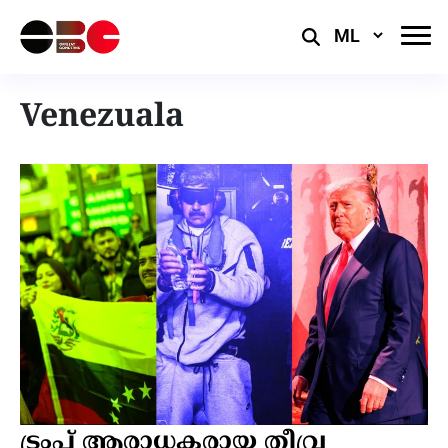
Select
Language
Venezuala
ട്രംപ് ആരാധകരായ തീവ്ര