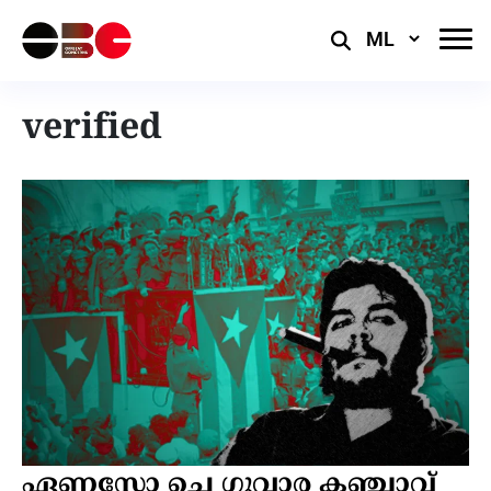
Select
Language
verified
ഏണസ്റ്റോ ചെ ഗുവാര കഞ്ചാവ്