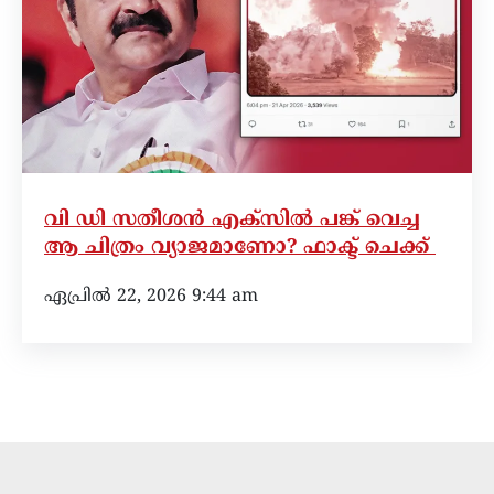
വി ഡി സതീശൻ എക്‌സിൽ പങ്ക് വെച്ച
ആ ചിത്രം വ്യാജമാണോ? ഫാക്ട് ചെക്ക്
ഏപ്രിൽ 22, 2026 9:44 am