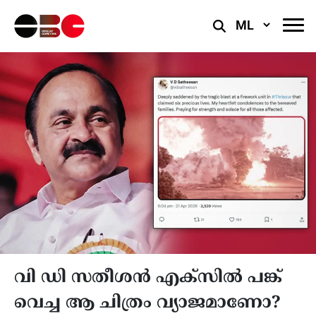
Select
Language
വി ഡി സതീശൻ എക്‌സിൽ പങ്ക്
വെച്ച ആ ചിത്രം വ്യാജമാണോ?