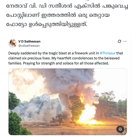
നേതാവ് വി. ഡി സതീശൻ എക്‌സിൽ പങ്കുവെച്ച
പോസ്റ്റിലാണ് ഇത്തരത്തിൽ ഒരു തെറ്റായ
ഫോട്ടോ ഉൾപ്പെടുത്തിയിട്ടുള്ളത്.