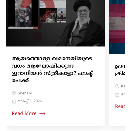
ആയത്തൊള്ള ഖമനെയിയുടെ
വധം ആഘോഷിക്കുന്ന
ട്രാ
ഇറാനിയൻ സ്ത്രീകളോ? ഫാക്ട്
ക്രി
ചെക്ക്
Karth
Sneha M
മാർച്ച
മാർച്ച്‌ 3, 2026
Read 
Read More