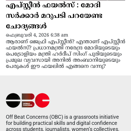
എപ്സ്റ്റീൻ ഫയൽസ് : മോദി
സർക്കാർ മറുപടി പറയേണ്ട
ചോദ്യങ്ങൾ
ഫെബ്രുവരി 4, 2026 6:38 am
ആരാണ് ജെഫ്രി എപ്സ്റ്റീൻ? എന്താണ് എപ്സ്റ്റീൻ
ഫയൽസ്? പ്രധാനമന്ത്രി നരേന്ദ്ര മോദിയുടെയും
പെട്രോളിയം മന്ത്രി ഹർദീപ് സിംഗ് പുരിയുടെയും
പ്രമുഖ വ്യവസായി അനിൽ അംബാനിയുടെയും
പേരുകൾ ഈ ഫയലിൽ എങ്ങനെ വന്നു?
Off Beat Concerns (OBC) is a grassroots initiative
for building practical skills and digital confidence
across students, journalists, women’s collectives,