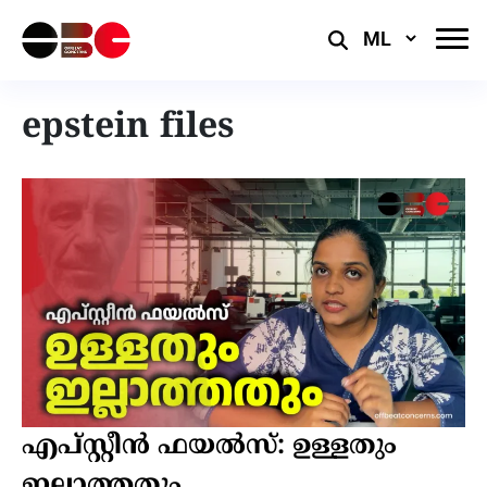
Select
Language
epstein files
എപ്‌സ്റ്റീൻ ഫയൽസ്: ഉള്ളതും
ഇല്ലാത്തതും