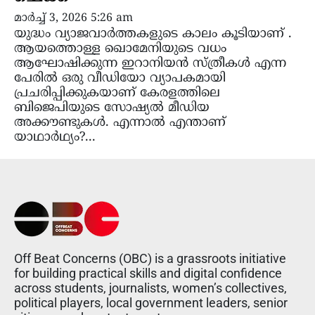
മാർച്ച്‌ 3, 2026 5:26 am
യുദ്ധം വ്യാജവാർത്തകളുടെ കാലം കൂടിയാണ് .
ആയത്തൊള്ള ഖൊമേനിയുടെ വധം
ആഘോഷിക്കുന്ന ഇറാനിയൻ സ്ത്രീകൾ എന്ന
പേരിൽ ഒരു വീഡിയോ വ്യാപകമായി
പ്രചരിപ്പിക്കുകയാണ് കേരളത്തിലെ
ബിജെപിയുടെ സോഷ്യൽ മീഡിയ
അക്കൗണ്ടുകൾ. എന്നാൽ എന്താണ്
യാഥാർഥ്യം?...
Off Beat Concerns (OBC) is a grassroots initiative
for building practical skills and digital confidence
across students, journalists, women’s collectives,
political players, local government leaders, senior