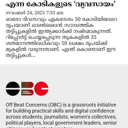
എന്ന കോടികളുടെ ‘വ്യവസായം’
നവംബർ 24, 2025 7:33 am
ഓരോ ദിവസവും ഏകദേശം 50 കോടിയിലേറെ
രൂപയാണ് ഓൺലൈൻ സാമ്പത്തിക
തട്ടിപ്പുകളിൽ ഇന്ത്യക്കാർക്ക് നഷ്ടമാകുന്നത്.
റിപ്പോർട്ട്‌ ചെയ്യപ്പെടുന്ന തുകകളിൽ 35
ശതമാനത്തിലധികവും 50 ലക്ഷം രൂപയ്ക്ക്
മുകളിൽ വരുന്നതാണ്. എന്ത് കൊണ്ടാണ് ഈ
തട്ടിപ്പുകൾ...
Off Beat Concerns (OBC) is a grassroots initiative
for building practical skills and digital confidence
across students, journalists, women’s collectives,
political players, local government leaders, senior