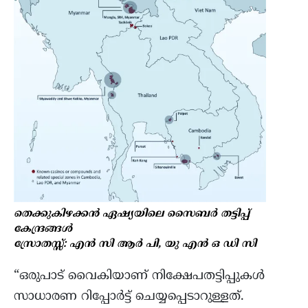
തെക്കുകിഴക്കൻ ഏഷ്യയിലെ സൈബർ തട്ടിപ്പ്
കേന്ദ്രങ്ങൾ
സ്രോതസ്സ്: എൻ സി ആർ പി, യു എൻ ഒ ഡി സി
“ഒരുപാട് വൈകിയാണ് നിക്ഷേപതട്ടിപ്പുകൾ
സാധാരണ റിപ്പോർട്ട് ചെയ്യപ്പെടാറുള്ളത്.