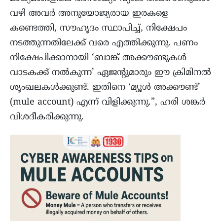
വഴി അവർ അനുയോജ്യരായ ഇരകളെ
കണ്ടെത്തി, സൗഹൃദം സ്ഥാപിച്ച്, നിക്ഷേപം
നടത്തുന്നതിലേക്ക് വരെ എത്തിക്കുന്നു. പണം
നിക്ഷേപിക്കാനായി ‘ബാങ്ക് അക്കൗണ്ടുകൾ
വാടകക്ക് നൽകുന്ന’ ഏജന്റുമാരും ഈ ക്രിമിനൽ
ശൃംഖലകൾക്കുണ്ട്. ഇതിനെ ‘മ്യൂൾ അക്കൗണ്ട്’
(mule account) എന്ന് വിളിക്കുന്നു.”, ഹരി ശങ്കർ
വിശദീകരിക്കുന്നു.