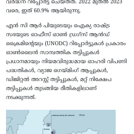
വർദ്ധന റിപ്പോർട്ട് ചെയ്തത്. 2022 മുതൽ 2023
വരെ, ഇത് 60.9% ആയിരുന്നു.
എൻ സി ആർ പിയുടെയും ഐക്യ രാഷ്ട്ര
സഭയുടെ ഓഫീസ് ഓൺ ഡ്രഗ്സ് ആൻഡ്
ക്രൈമിന്റെയും (UNODC) റിപ്പോർട്ടുകൾ പ്രകാരം
ഓൺലൈൻ സാമ്പത്തിക തട്ടിപ്പുകൾ
പ്രധാനമായും നിയമവിരുദ്ധമായ ഓഹരി വിപണി
പദ്ധതികൾ, വ്യാജ ഗെയ്മിംഗ് ആപ്പുകൾ,
ഡിജിറ്റൽ അറസ്റ്റ് തട്ടിപ്പുകൾ, മറ്റ് നിക്ഷേപ
തട്ടിപ്പുകൾ തുടങ്ങിയ രീതികളിലാണ്
നടക്കുന്നത്.