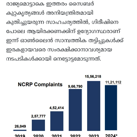
രാജ്യമൊട്ടാകെ ഇത്തരം സൈബർ
കുറ്റകൃത്യങ്ങൾ അനിയന്ത്രിതമായി
കുതിച്ചുയരുന്ന സാഹചര്യത്തിൽ, ഗിരീഷിനെ
പോലെ ആയിരക്കണക്കിന് ഉദ്യോഗസ്ഥരാണ്
ഇന്ന് ഓൺലൈൻ സാമ്പത്തിക തട്ടിപ്പുകൾക്ക്
ഇരകളായവരെ സംരക്ഷിക്കാനാവശ്യമായ
നടപടികൾക്കായി നെട്ടോട്ടമോടുന്നത്.