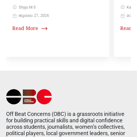
Shyju M S
Karth
ജൂലൈ 27, 2026
മാർച്ച
Read More
Read 
Off Beat Concerns (OBC) is a grassroots initiative
for building practical skills and digital confidence
across students, journalists, women’s collectives,
political players, local government leaders, senior