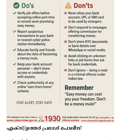
എക്സ്/ഉത്തർ പ്രദേശ് പോലീസ്