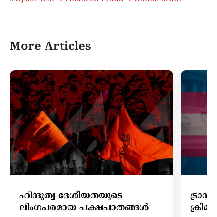
More Articles
ഹിന്ദുത്വ ദേശീയതയുടെ
ട്രാ
ലിംഗപരമായ പക്ഷപാതങ്ങൾ
ക്രി