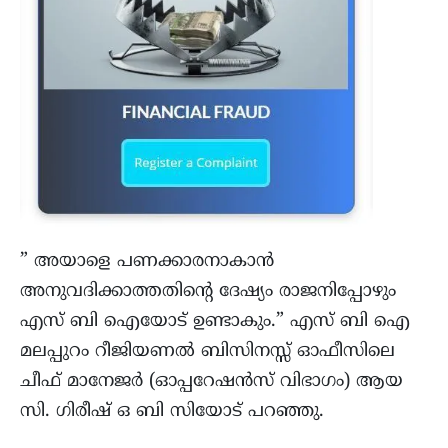
” അയാളെ പണക്കാരനാകാൻ
അനുവദിക്കാത്തതിന്റെ ദേഷ്യം രാജനിപ്പോഴും
എസ് ബി ഐയോട് ഉണ്ടാകും.” എസ് ബി ഐ
മലപ്പുറം റീജിയണൽ ബിസിനസ്സ് ഓഫീസിലെ
ചീഫ് മാനേജർ (ഓപ്പറേഷൻസ് വിഭാഗം) ആയ
സി. ഗിരീഷ് ഒ ബി സിയോട് പറഞ്ഞു.