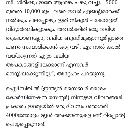
സി. ഗിരീഷും ഇതേ ആശങ്ക പങ്കു വച്ചു. “5000
മുതൽ 10,000 രൂപ വരെ ഇവർ ഏജന്റുമാർക്ക്
നൽകും. പലപ്പോഴും ഇത് സ്കൂൾ – കോളേജ്
വിദ്യാർത്ഥികളാകും. അവർക്കിത് ഒരു വലിയ
തുകയാണല്ലോ, വലിയ ബുദ്ധിമുട്ടൊന്നുമില്ലാതെ
പണം സമ്പാദിക്കാൻ ഒരു വഴി. എന്നാൽ കാൽ
വയ്ക്കുന്നത് എത്ര വലിയ
അപകടങ്ങളിലേക്കാണ് എന്നവർ
മനസ്സിലാക്കുന്നില്ല.”, അദ്ദേഹം പറയുന്നു.
ഐ4സിയിൽ (ഇന്ത്യൻ സൈബർ ക്രൈം
കോർഡിനേഷൻ സെന്റർ) നിന്നുള്ള വിവരങ്ങൾ
പ്രകാരം ഇന്ത്യയിൽ ഒരു ദിവസം ശരാശരി
4000ത്തോളം മ്യൂൾ അക്കൗണ്ടുകളാണ് റിപ്പോർട്ട്‌
ചെയ്യപ്പെടുന്നത്.