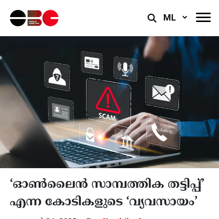
Select
Language
‘ഓൺലൈൻ സാമ്പത്തിക തട്ടിപ്പ്’
എന്ന കോടികളുടെ ‘വ്യവസായം’