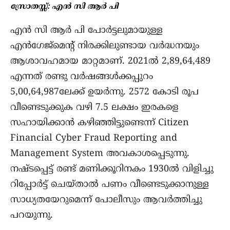
സ്രോതസ്സ്: എൻ സി ആർ പി
എൻ സി ആർ പി പോർട്ടലുമായുള്ള
എൻഗേജ്മെന്റ് നിരക്കിലുണ്ടായ വർദ്ധനയും
ആശാവഹമായ മാറ്റമാണ്. 2021ൽ 2,89,64,489
എന്നത് രണ്ടു വർഷങ്ങൾക്കപ്പുറം
5,00,64,987ലേക്ക് ഉയർന്നു. 2572 കോടി രൂപ
വീണ്ടെടുക്കുക വഴി 7.5 ലക്ഷം ഇരകളെ
സഹായിക്കാൻ കഴിഞ്ഞിട്ടുണ്ടെന്ന് Citizen
Financial Cyber Fraud Reporting and
Management System അവകാശപ്പെടുന്നു.
നഷ്ടപ്പെട്ട് രണ്ട് മണിക്കൂറിനകം 1930ൽ വിളിച്ചു
റിപ്പോർട്ട്‌ ചെയ്താൽ പണം വീണ്ടെടുക്കാനുള്ള
സാധ്യതയേറുമെന്ന് പോലീസും ആവർത്തിച്ചു
പറയുന്നു.