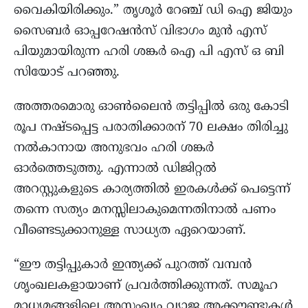
വൈകിയിരിക്കും.” തൃശൂർ റേഞ്ച് ഡി ഐ ജിയും
സൈബർ ഓപ്പറേഷൻസ് വിഭാഗം മുൻ എസ്
പിയുമായിരുന്ന ഹരി ശങ്കർ ഐ പി എസ് ഒ ബി
സിയോട് പറഞ്ഞു.
അത്തരമൊരു ഓൺലൈൻ തട്ടിപ്പിൽ ഒരു കോടി
രൂപ നഷ്ടപ്പെട്ട പരാതിക്കാരന് 70 ലക്ഷം തിരിച്ചു
നൽകാനായ അനുഭവം ഹരി ശങ്കർ
ഓർത്തെടുത്തു. എന്നാൽ ഡിജിറ്റൽ
അറസ്റ്റുകളുടെ കാര്യത്തിൽ ഇരകൾക്ക് പെട്ടെന്ന്
തന്നെ സത്യം മനസ്സിലാകുമെന്നതിനാൽ പണം
വീണ്ടെടുക്കാനുള്ള സാധ്യത ഏറെയാണ്.
“ഈ തട്ടിപ്പുകാർ ഇന്ത്യക്ക് പുറത്ത് വമ്പൻ
ശൃംഖലകളായാണ് പ്രവർത്തിക്കുന്നത്. സമൂഹ
മാധ്യമങ്ങളിലെ അസംഖ്യം വ്യാജ അക്കൗണ്ടുകൾ