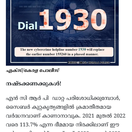
എക്സ്/കേരള പോലീസ്
നഷ്ടക്കണക്കുകൾ!
എൻ സി ആർ പി ഡാറ്റ പരിശോധിക്കുമ്പോൾ,
സൈബർ കുറ്റകൃത്യങ്ങളിൽ ക്രമാതീതമായ
വർദ്ധനവാണ് കാണാനാവുക. 2021 മുതൽ 2022
വരെ 113.7% എന്ന ഭീമമായ നിരക്കിലാണ് ഈ