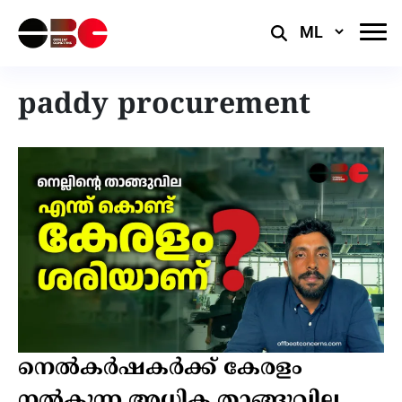
Select
Language
paddy procurement
നെൽകർഷകർക്ക് കേരളം
നൽകുന്ന അധിക താങ്ങുവില