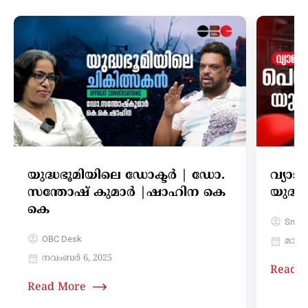
യുദ്ധഭൂമിയിലെ ഡോക്ടർ | ഡോ.
വ്യാ
സന്തോഷ് കുമാർ |ഷാഹിന കെ
യുദ്
കെ
Sneh
OBC Desk
മാർച്ച
നവംബർ 6, 2025
Read 
Read More