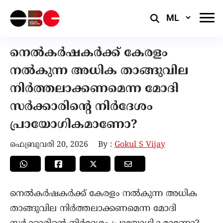
Select
Language
നെൽകർഷകർക്ക് കേരളം
നൽകുന്ന അധിക താങ്ങുവില
നിർത്തലാക്കണമെന്ന മോദി
സർക്കാരിന്റെ നിർദേശം
പ്രായോഗികമാണോ?
ഫെബ്രുവരി 20, 2026
By :
Gokul S Vijay
നെൽകർഷകർക്ക് കേരളം നൽകുന്ന അധിക
താങ്ങുവില നിർത്തലാക്കണമെന്ന മോദി