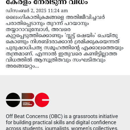
കേരളം നേരിടുന്ന വിധം
ഡിസംബർ 2, 2025 11:24 am
ലൈംഗികാതിക്രമങ്ങളെ അതിജീവിച്ചവർ
പരാതിപ്പെടാനും തുറന്ന് പറയാനും
തയ്യാറാവുമ്പോൾ, അവരെ
കുറ്റപ്പെടുത്തിക്കൊണ്ടും 'സ്ലട്ട് ഷെയിം' ചെയ്തു
കൊണ്ടും നിശബ്ദരാക്കാൻ ശ്രമിക്കുകയെന്നത്
പുരുഷാധിപത്യ സമൂഹത്തിന്റെ എക്കാലത്തെയും
തന്ത്രമാണ്. എന്നാൽ ഇതുവരെ കണ്ടിട്ടില്ലാത്ത
വിധത്തിൽ ആസൂത്രിതവും സംഘടിതവും
അങ്ങേയറ്റം...
Off Beat Concerns (OBC) is a grassroots initiative
for building practical skills and digital confidence
across students, journalists, women’s collectives,