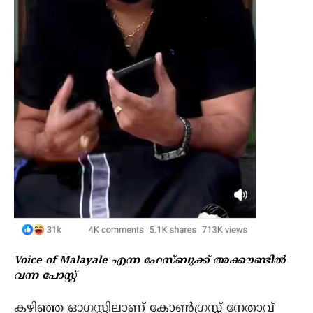
Voice of Malayale എന്ന ഫേസ്ബുക്ക് അക്കൗണ്ടിൽ
വന്ന പോസ്റ്റ്‌
കഴിഞ്ഞ ഓഗസ്റ്റിലാണ് കോൺഗ്രസ്സ് നേതാവ്