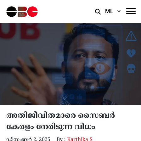
Select
Language
അതിജീവിതമാരെ സൈബർ
കേരളം നേരിടുന്ന വിധം
ഡിസംബർ 2, 2025
By :
Karthika S