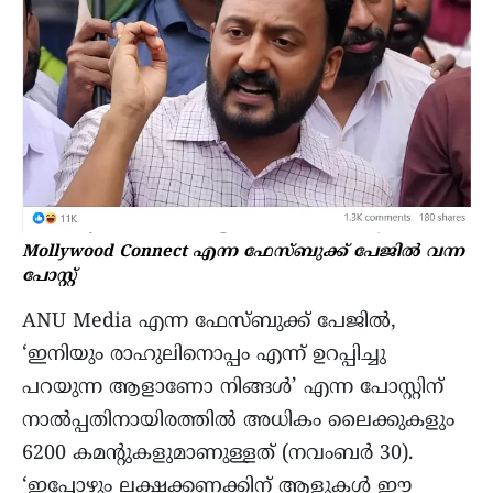
Mollywood Connect എന്ന ഫേസ്ബുക്ക് പേജിൽ വന്ന
പോസ്റ്റ്‌
ANU Media എന്ന ഫേസ്ബുക്ക് പേജിൽ,
‘ഇനിയും രാഹുലിനൊപ്പം എന്ന് ഉറപ്പിച്ചു
പറയുന്ന ആളാണോ നിങ്ങൾ’ എന്ന പോസ്റ്റിന്
നാൽപ്പതിനായിരത്തിൽ അധികം ലൈക്കുകളും
6200 കമന്റുകളുമാണുള്ളത് (നവംബർ 30).
‘ഇപ്പോഴും ലക്ഷക്കണക്കിന് ആളുകൾ ഈ