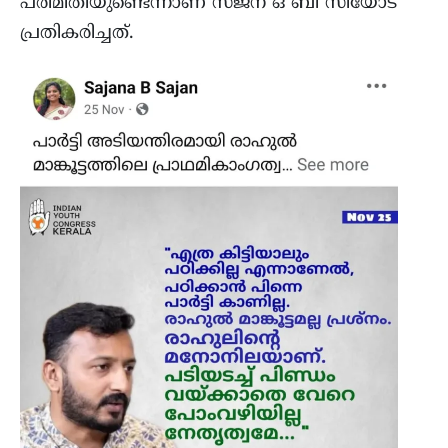
പരിമിതിയുണ്ടെന്നാണ് സജന ഒ ബി സിയോട്
പ്രതികരിച്ചത്.