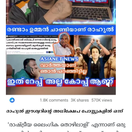
രാഹുൽ ഈശ്വറിന്റെ അധിക്ഷേപ പോസ്റ്റുകളിൽ ഒന്ന്
‘രാഷ്ട്രീയ ലൈംഗിക തൊഴിലാളി’ എന്നാണ് ഒരു