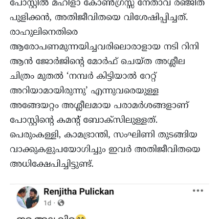
പോസ്റ്റിൽ മഹിളാ കോൺഗ്രസ്സ് നേതാവ് രഞ്ജിത
പുളിക്കൻ, അതിജീവിതയെ വിശേഷിപ്പിച്ചത്.
രാഹുലിനെതിരെ
ആരോപണമുന്നയിച്ചവരിലൊരാളായ നടി റിനി
ആൻ ജോർജിന്റെ മോർഫ് ചെയ്ത അശ്ലീല
ചിത്രം മുതൽ ‘നമ്പർ കിട്ടിയാൽ റേറ്റ്
അറിയാമായിരുന്നു’ എന്നുവരെയുള്ള
അങ്ങേയറ്റം അശ്ലീലമായ പരാമർശങ്ങളാണ്
പോസ്റ്റിന്റെ കമന്റ്‌ ബോക്സിലുള്ളത്.
പെരുംകള്ളി, കാമഭ്രാന്തി, സംഘിണി തുടങ്ങിയ
വാക്കുകളുപയോഗിച്ചും ഇവർ അതിജീവിതയെ
അധിക്ഷേപിച്ചിട്ടുണ്ട്.