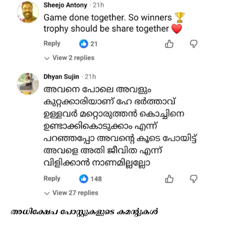
അധിക്ഷേപ പോസ്റ്റുകളുടെ കമന്റുകൾ