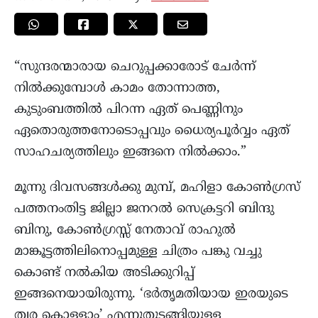
“സുന്ദരന്മാരായ ചെറുപ്പക്കാരോട് ചേർന്ന്
നിൽക്കുമ്പോൾ കാമം തോന്നാത്ത,
കുടുംബത്തിൽ പിറന്ന ഏത് പെണ്ണിനും
ഏതൊരുത്തനോടൊപ്പവും ധൈര്യപൂർവ്വം ഏത്
സാഹചര്യത്തിലും ഇങ്ങനെ നിൽക്കാം.”
മൂന്നു ദിവസങ്ങൾക്കു മുമ്പ്, മഹിളാ കോൺഗ്രസ്‌
പത്തനംതിട്ട ജില്ലാ ജനറൽ സെക്രട്ടറി ബിന്ദു
ബിനു, കോൺഗ്രസ്സ് നേതാവ് രാഹുൽ
മാങ്കൂട്ടത്തിലിനൊപ്പമുള്ള ചിത്രം പങ്കു വച്ചു
കൊണ്ട് നൽകിയ അടിക്കുറിപ്പ്
ഇങ്ങനെയായിരുന്നു. ‘ഭർതൃമതിയായ ഇരയുടെ
ത്വര കൊള്ളാം’ എന്നുതുടങ്ങിയുള്ള