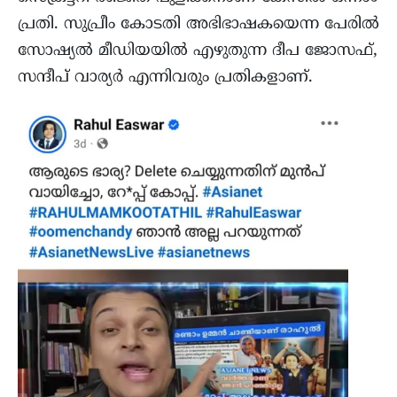
പ്രതി. സുപ്രീം കോടതി അഭിഭാഷകയെന്ന പേരിൽ
സോഷ്യൽ മീഡിയയിൽ എഴുതുന്ന ദീപ ജോസഫ്,
സന്ദീപ് വാര്യർ എന്നിവരും പ്രതികളാണ്.