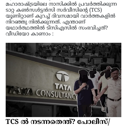
മഹാരാഷ്ട്രയിലെ നാസിക്കിൽ പ്രവർത്തിക്കുന്ന
ടാറ്റ കൺസൾട്ടൻസി സർവീസിന്‍റെ (TCS)
യൂണിറ്റാണ് കുറച്ച് ദിവസമായി വാർത്തകളിൽ
നിറഞ്ഞു നിൽക്കുന്നത്. എന്താണ്
യഥാർത്ഥത്തിൽ ടിസിഎസിൽ സംഭവിച്ചത്?
വീഡിയോ കാണാം :
TCS ൽ നടന്നതെന്ത്? പോലീസ്/