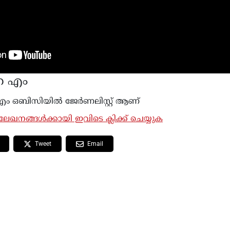
ഹ എം
ം ഒബിസിയില്‍ ജേർണലിസ്റ്റ് ആണ്
േഖനങ്ങൾക്കായി ഇവിടെ ക്ലിക്ക് ചെയ്യുക
Tweet
Email