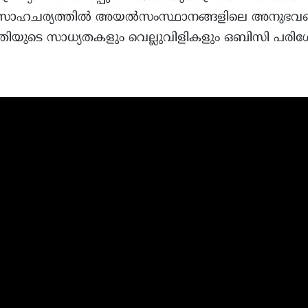
്ലാത്ത സാഹചര്യത്തിൽ അയൽസംസ്ഥാനങ്ങളിലെ അനുഭവ
തിയുടെ സാധ്യതകളും വെല്ലുവിളികളും ഒബിസി പരിശോ