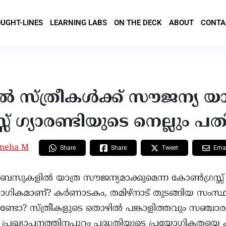
UGHT-LINES
LEARNING LABS
ON THE DECK
ABOUT
CONTA
 സ്ത്രീകൾക്ക് സൗജന്യ യാത
 ഗ്യാരണ്ടിയുടെ നെല്ലും പത
neha M
Share
Tweet
Share
Emai
C ബസുകളിൽ യാത്ര സൗജന്യമാക്കുമെന്ന കോൺഗ്രസ്സ് 
ോഗികമാണ്? കർണാടകം, തമിഴ്നാട് തുടങ്ങിയ സംസ്ഥ
ിട്ടുണ്ടോ? സ്ത്രീകളുടെ തൊഴിൽ പങ്കാളിത്തവും സഞ
്നു? പ്രഖ്യാപനത്തിനപ്പുറം പദ്ധതിയുടെ പ്രയോഗികതയെ ക