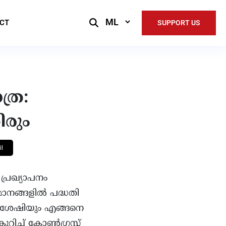
Select
CT
SUPPORT US
Language
്ര:
ിരും
l
പ്രഖ്യാപനം
ാനങ്ങളിൽ പദ്ധതി
്ചാരശേഷിയും എങ്ങനെ
ുറിച്ച് കോൺഗ്രസ്സ്