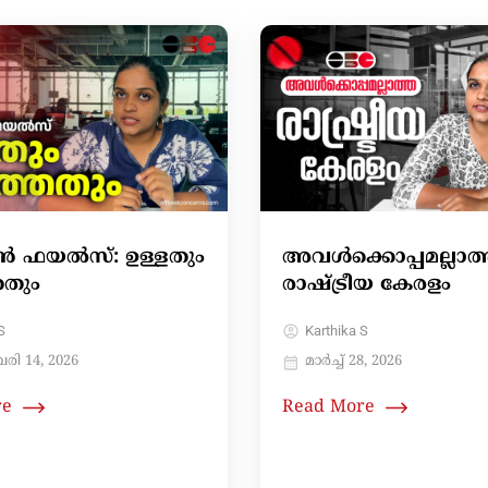
്റീൻ ഫയൽസ്: ഉള്ളതും
അവള്‍ക്കൊപ്പമല്ലാത
തതും
രാഷ്ട്രീയ കേരളം
S
Karthika S
രി 14, 2026
മാർച്ച്‌ 28, 2026
re
Read More