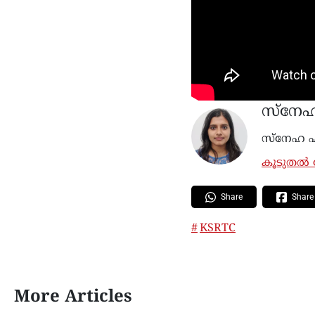
സ്നേ
സ്നേഹ എ
കൂടുതൽ ല
Share
Share
KSRTC
More Articles