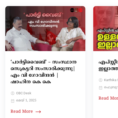
‘പാര്‍ട്ടിവൈബ്’ – സംസ്ഥാന
എപ്‌സ്റ
സെക്രട്ടറി സംസാരിക്കുന്നു|
ഇല്ലാത്
എം വി ഗോവിന്ദൻ |
Karthika 
ഷാഹിന കെ കെ
ഫെബ്രുവ
OBC Desk
Read Mo
മെയ്‌ 1, 2025
Read More