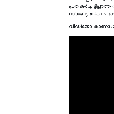
പ്രതികരിച്ചിട്ടില
സൗജന്യയാത്രാ പദ്ധ
വീഡിയോ കാണാം: