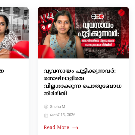
്ത
വ്യവസായം പൂട്ടിക്കുന്നവർ:
തൊഴിലാളിയെ
വില്ലനാക്കുന്ന പൊതുബോധ
നിർമിതി
Sneha M
മെയ്‌ 15, 2026
Read More