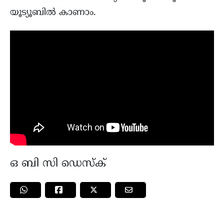
യൂട്യൂബിൽ കാണാം.
ഒ ബി സി ഡെസ്ക്