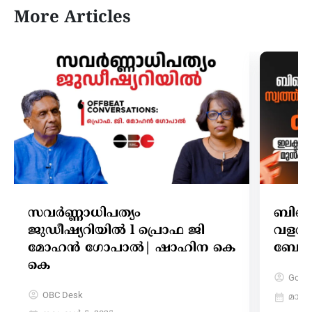
More Articles
സവർണ്ണാധിപത്യം
ബിജെ
ജുഡീഷ്യറിയിൽ l പ്രൊഫ ജി
വളർച
മോഹൻ ഗോപാൽ| ഷാഹിന കെ
ബോണ്
കെ
Gokul
OBC Desk
മാർച്ച