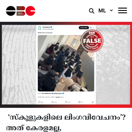
Select
Language
‘സ്‌കൂളുകളിലെ ലിംഗവിവേചനം’?
അത് കേരളമല്ല,