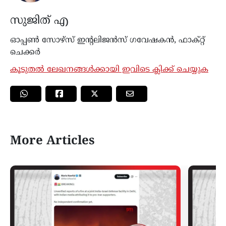
സുജിത് എ
ഓപ്പൺ സോഴ്‌സ് ഇന്റലിജൻസ് ഗവേഷകൻ, ഫാക്റ്റ്
ചെക്കർ
കൂടുതൽ ലേഖനങ്ങൾക്കായി ഇവിടെ ക്ലിക്ക് ചെയ്യുക
More Articles