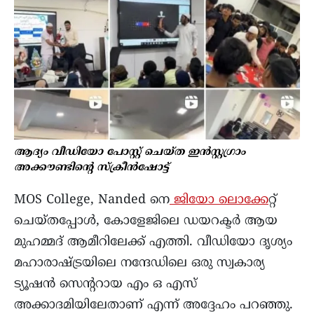
ആദ്യം വീഡിയോ പോസ്റ്റ് ചെയ്ത ഇൻസ്റ്റഗ്രാം
അക്കൗണ്ടിന്റെ സ്ക്രീൻഷോട്ട്
MOS College, Nanded നെ
ജിയോ ലൊക്കേ
റ്റ്
ചെയ്തപ്പോൾ, കോളേജിലെ ഡയറക്ടർ ആയ
മുഹമ്മദ് ആമീറിലേക്ക് എത്തി. വീഡിയോ ദൃശ്യം
മഹാരാഷ്ട്രയിലെ നന്ദേഡിലെ ഒരു സ്വകാര്യ
ട്യൂഷൻ സെന്ററായ എം ഒ എസ്
അക്കാദമിയിലേതാണ് എന്ന് അദ്ദേഹം പറഞ്ഞു.