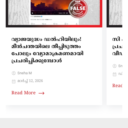
വ്യാജയുദ്ധം ഡൽഹിയിലും!
സി പ
മീൻചന്തയിലെ തീപ്പിടുത്തം
പ്രചര
പോലും വ്യോമാക്രമണമായി
വീഡ
പ്രചരിപ്പിക്കുമ്പോൾ
Sneh
Sneha M
ഡിസം
മാർച്ച്‌ 12, 2026
Read 
Read More