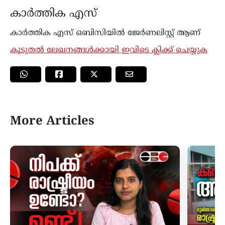
കാർത്തിക എസ്
കാര്‍ത്തിക എസ് ഒബിസിയിൽ ജേർണലിസ്റ്റ് ആണ്
കൂടുതൽ ലേഖനങ്ങൾക്കായി ഇവിടെ ക്ലിക്ക് ചെയ്യുക
More Articles