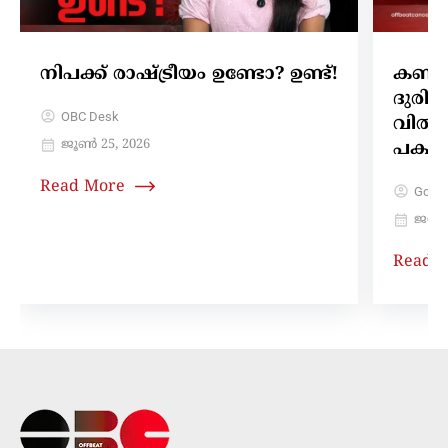
നിപക്ക് രാഷ്ട്രീയം ഉണ്ടോ? ഉണ്ട്!
കണക്
ദുരിത
OBC Desk
വിതര
ജൂൺ 25, 2026
പക്ഷ
Read More
Gokul
ജനുവ
Read 