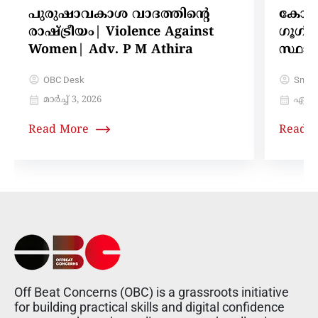
പുരുഷാവകാശ വാദത്തിന്റെ
കോടിക
രാഷ്ട്രീയം| Violence Against
ഗൂഗിൾ
Women| Adv. P M Athira
സ്ഥാ
OBC Desk
Sneh
മാർച്ച്‌ 3, 2026
ഏപ്രി
Read More
Read 
Off Beat Concerns (OBC) is a grassroots initiative
for building practical skills and digital confidence