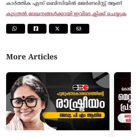
കാര്‍ത്തിക എസ് ഒബിസിയിൽ ജേർണലിസ്റ്റ് ആണ്
കൂടുതൽ ലേഖനങ്ങൾക്കായി ഇവിടെ ക്ലിക്ക് ചെയ്യുക
More Articles