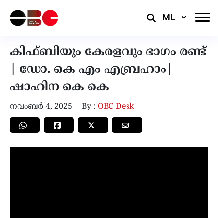
Select
Language
കിഫ്‌ബിയും കേരളവും ഭാഗം രണ്ട്
| ഡോ. കെ എം എബ്രഹാം|
ഷാഹിന കെ കെ
നവംബർ 4, 2025
By :
OBC Desk