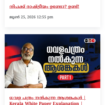
നിപക്ക് രാഷ്ട്രീയം ഉണ്ടോ? ഉണ്ട്!
ജൂൺ 25, 2026 12:55 pm
ധവള പത്രം നൽകുന്ന ആശങ്കകൾ |
Kerala White Paper Explanation |