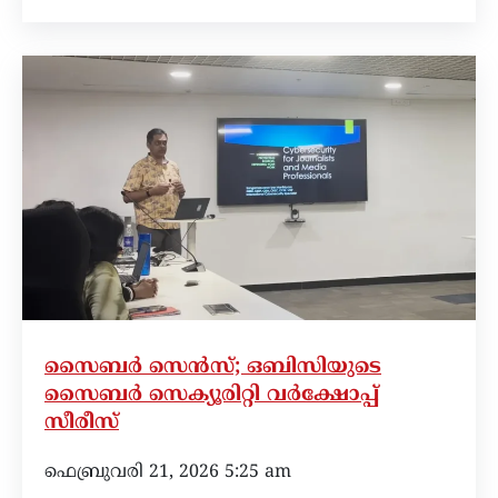
സൈബർ സെൻസ്; ഒബിസിയുടെ
സൈബർ സെക്യൂരിറ്റി വർക്ഷോപ്പ്
സീരീസ്
ഫെബ്രുവരി 21, 2026 5:25 am