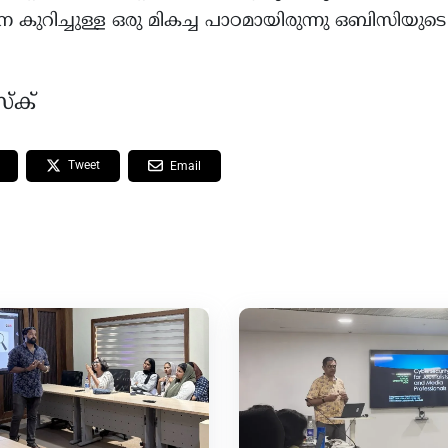
 കുറിച്ചുള്ള ഒരു മികച്ച പാഠമായിരുന്നു ഒബിസിയുടെ കണ്
്ക്
Tweet
Email