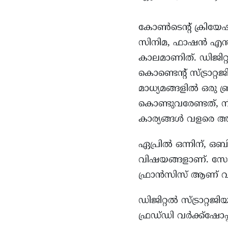
കോൺടെന്റ് ക്രിയേഷ
സിനിമ, ഫാഷൻ എന്തിന
കാലമാണിത്. ഡിജിറ്
കൊണ്ടെന്റ് സ്ട്രാ
മാധ്യമങ്ങളിൽ ഒരു
കൊണ്ടുവരേണ്ടത്, ന
കാര്യങ്ങൾ വളരെ അ
ഏപ്രിൽ ഒന്നിന്, ഒബി
വിഷയങ്ങളാണ്. സോഷ്യ
ഫ്രാൻസിസ് ആണ് വർക
ഡിജിറ്റൽ സ്ട്രാറ്
ഫ്രഡ്‌ഡി വർക്ക്‌ഷോപ