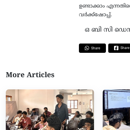
ഉണ്ടാക്കാം എന്നതിനെ
വർക്ക്‌ഷോപ്പ്.
ഒ ബി സി ഡെസ
Share
Share
More Articles