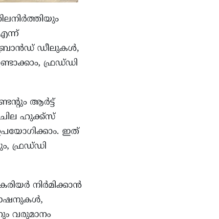
ിലനിർത്തിയും
എന്ന്
െ ബ്രാൻഡ് ഡീലുകൾ,
ാക്കാം, ഫ്രഡ്‌ഡി
ന്റും ആർട്ട്
ചില ഹുക്ക്സ്
 ഉപയോഗിക്കാം. ഇത്
ം, ഫ്രഡ്‌ഡി
കരിയർ നിർമിക്കാൻ
ൊമോഷനുകൾ,
നും വരുമാനം