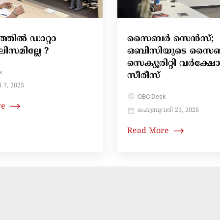
സൈബർ സെൻസ്;
തില്‍ ഡാറ്റാ
ഒബിസിയുടെ സൈ
ിസമില്ലേ ?
സെക്യൂരിറ്റി വർക്ഷോപ്
k
സീരീസ്
7, 2025
OBC Desk
re
ഫെബ്രുവരി 21, 2026
Read More