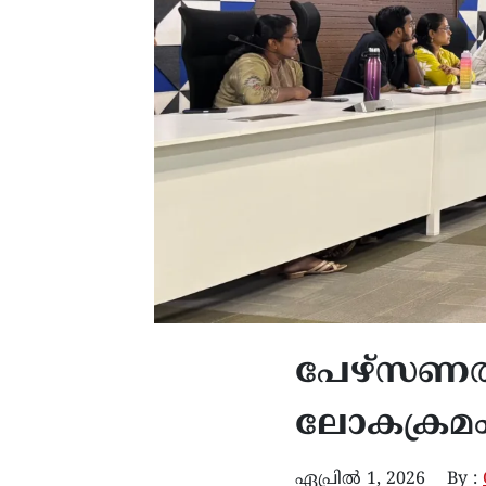
പേഴ്സണൽ 
ലോകക്രമ
ഏപ്രിൽ 1, 2026
By :