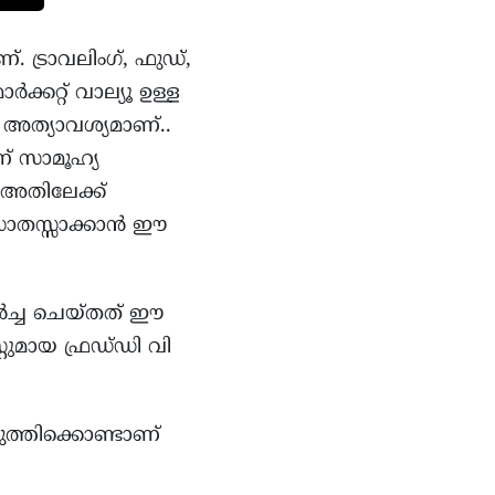
 ട്രാവലിംഗ്, ഫുഡ്,
്കറ്റ് വാല്യൂ ഉള്ള
 അത്യാവശ്യമാണ്..
ണ് സാമൂഹ്യ
 അതിലേക്ക്
്രോതസ്സാക്കാൻ ഈ
് ചർച്ച ചെയ്തത് ഈ
ുമായ ഫ്രഡ്‌ഡി വി
ുത്തിക്കൊണ്ടാണ്