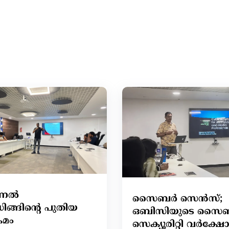
സണൽ
സൈബർ സെൻസ്;
ിങ്ങിന്റെ പുതിയ
ഒബിസിയുടെ സൈ
രമം
സെക്യൂരിറ്റി വർക്ഷോപ്