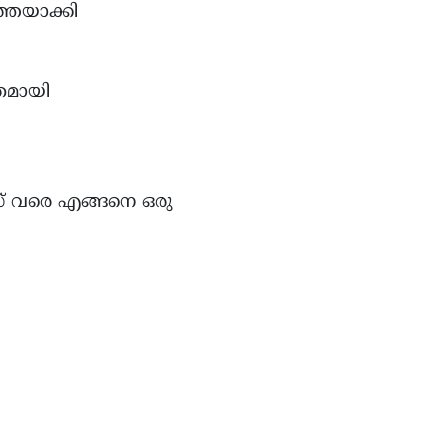
്തയാക്കി
തമായി
് വരെ എങ്ങനെ ഒരു