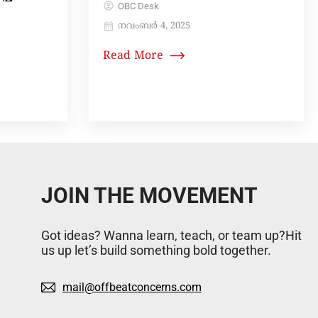
OBC Desk
നവംബർ 4, 2025
Read More
JOIN THE MOVEMENT
Got ideas? Wanna learn, teach, or team up?Hit
us up let’s build something bold together.
mail@offbeatconcerns.com