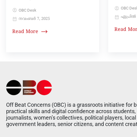
OBC Des
OBC Desk
ഏപ്രിൽ 
നവംബർ 7, 2025
Read Mo
Read More
Off Beat Concerns (OBC) is a grassroots initiative for b
practical skills and digital confidence across students,
journalists, women’s collectives, political players, local
government leaders, senior citizens, and content crea