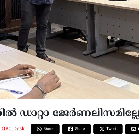
ല്‍ ഡാറ്റാ ജേര്‍ണലിസമില്ലേ
:
OBC Desk
Share
Tweet
Share