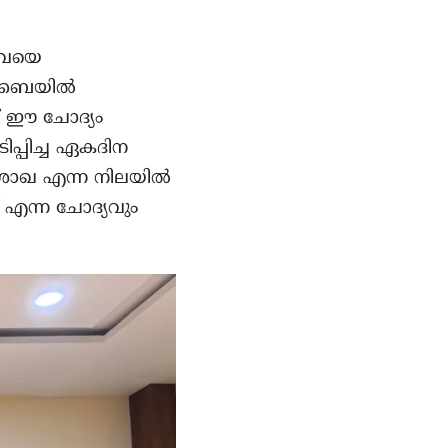
 അവയെ
മുംബൈയിൽ
ണ് ഈ ചോദ്യം
ിപ്പിച്ച ഏകദിന
 ശാഖ എന്ന നിലയില്‍
 എന്ന ചോദ്യവും