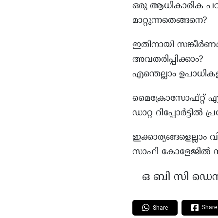
ഒരു ആധികാരിക പഠനറി
മാറ്റുന്നതെങ്ങനെ?
ഇതിനായി സങ്കീർണ
അവതരിപ്പിക്കാം?
എന്തെല്ലാം ഉപാധി
മൈക്രോസോഫ്റ്റ് എ
ഡാറ്റ റിപ്പോര്‍ട്ടില്‍
ഇക്കാര്യങ്ങളെല്ലാം
സാഫി കോളേജിൽ നട
ഒ ബി സി ഡെസ
Share
Share