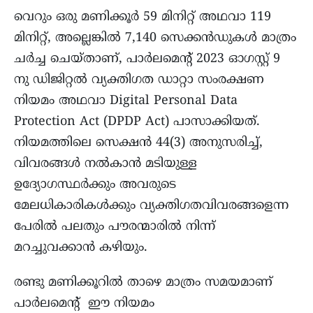
വെറും ഒരു മണിക്കൂർ 59 മിനിറ്റ് അഥവാ 119
മിനിറ്റ്, അല്ലെങ്കിൽ 7,140 സെക്കൻഡുകൾ മാത്രം
ചർച്ച ചെയ്താണ്, പാർലമെൻ്റ് 2023 ഓഗസ്റ്റ് 9
നു ഡിജിറ്റൽ വ്യക്തിഗത ഡാറ്റാ സംരക്ഷണ
നിയമം അഥവാ Digital Personal Data
Protection Act (DPDP Act) പാസാക്കിയത്.
നിയമത്തിലെ സെക്ഷൻ 44(3) അനുസരിച്ച്,
വിവരങ്ങൾ നൽകാന്‍ മടിയുള്ള
ഉദ്യോഗസ്ഥർക്കും അവരുടെ
മേലധികാരികൾക്കും വ്യക്തിഗതവിവരങ്ങളെന്ന
പേരില്‍ പലതും പൗരന്മാരില്‍ നിന്ന്
മറച്ചുവക്കാൻ കഴിയും.
രണ്ടു മണിക്കൂറില്‍ താഴെ മാത്രം സമയമാണ്
പാർലമെൻ്റ് ഈ നിയമം