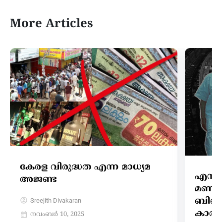
More Articles
കേരള വിരുദ്ധത എന്ന മാധ്യമ
എസ് 
അജണ്ട
മണ്ഡ
ബിജെ
Sreejith Divakaran
കാത്ത
നവംബർ 10, 2025