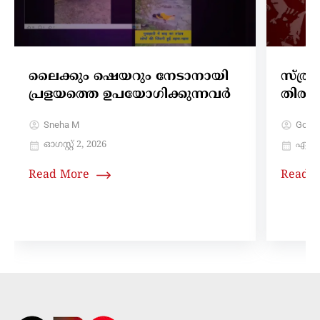
ലൈക്കും ഷെയറും നേടാനായി
സ്ത്ര
പ്രളയത്തെ ഉപയോഗിക്കുന്നവർ
തിരഞ്
Sneha M
Gokul
ഓഗസ്റ്റ്‌ 2, 2026
ഏപ്രി
Read More
Read 