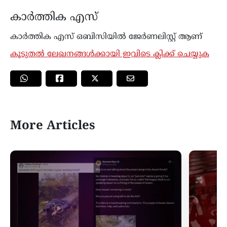
കാർത്തിക എസ്
കാര്‍ത്തിക എസ് ഒബിസിയിൽ ജേർണലിസ്റ്റ് ആണ്
കൂടുതൽ ലേഖനങ്ങൾക്കായി ഇവിടെ ക്ലിക്ക് ചെയ്യുക
More Articles