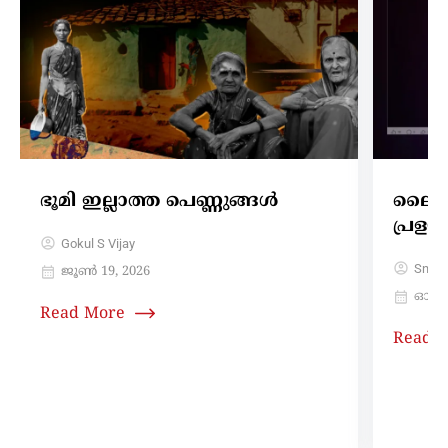
ഭൂമി ഇല്ലാത്ത പെണ്ണുങ്ങൾ
ലൈക്
പ്രള
Gokul S Vijay
Sneh
ജൂൺ 19, 2026
ഓഗസ്റ്
Read More
Read 