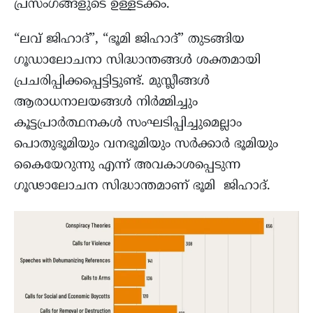
പ്രസംഗങ്ങളുടെ ഉള്ളടക്കം.
“ലവ് ജിഹാദ്”, “ഭൂമി ജിഹാദ്” തുടങ്ങിയ
ഗൂഡാലോചനാ സിദ്ധാന്തങ്ങൾ ശക്തമായി
പ്രചരിപ്പിക്കപ്പെട്ടിട്ടുണ്ട്. മുസ്ലീങ്ങൾ
ആരാധനാലയങ്ങൾ നിർമ്മിച്ചും
കൂട്ടപ്രാർത്ഥനകൾ സംഘടിപ്പിച്ചുമെല്ലാം
പൊതുഭൂമിയും വനഭൂമിയും സർക്കാർ ഭൂമിയും
കൈയേറുന്നു എന്ന് അവകാശപ്പെടുന്ന
ഗൂഢാലോചന സിദ്ധാന്തമാണ് ഭൂമി ജിഹാദ്.