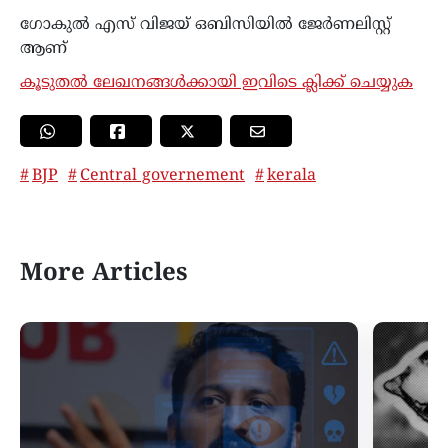
ഗോകുൽ എസ് വിജയ് ഒബിസിയിൽ ജേർണലിസ്റ്റ്
ആണ്
കൂടുതൽ ലേഖനങ്ങൾക്കായി ഇവിടെ ക്ലിക്ക് ചെയ്യുക
BJP
Central governement
kerala
More Articles