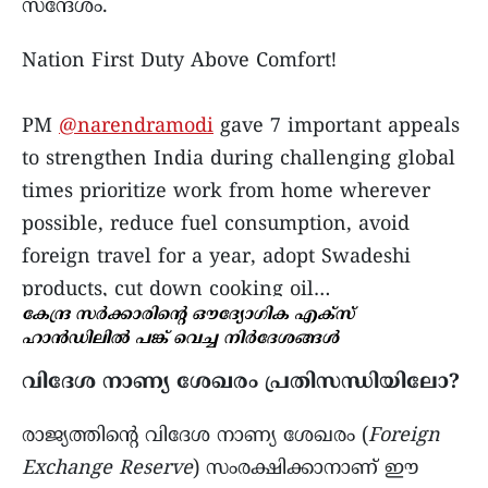
സന്ദേശം.
Nation First Duty Above Comfort!
PM
@narendramodi
gave 7 important appeals
to strengthen India during challenging global
times prioritize work from home wherever
possible, reduce fuel consumption, avoid
foreign travel for a year, adopt Swadeshi
products, cut down cooking oil…
കേന്ദ്ര സർക്കാരിന്റെ ഔദ്യോഗിക എക്സ്
pic.twitter.com/jhDGYTarH6
ഹാൻഡിലിൽ പങ്ക് വെച്ച നിർദേശങ്ങൾ
— MyGovIndia (@mygovindia)
May 10, 2026
വിദേശ നാണ്യ ശേഖരം പ്രതിസന്ധിയിലോ?
രാജ്യത്തിന്റെ വിദേശ നാണ്യ ശേഖരം (
Foreign
Exchange Reserve
) സംരക്ഷിക്കാനാണ് ഈ