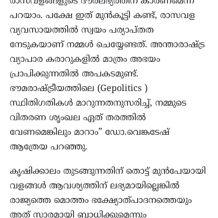
രാസവളങ്ങളുടെ ദൗർലഭ്യത്തിന് കാരണമെന്ന്
പറയാം. പക്ഷേ ഇത് മുൻകൂട്ടി കണ്ട്, രാസവള
വ്യവസായത്തിൽ സ്വയം പര്യാപ്തത
നേടുകയാണ് നമ്മൾ ചെയ്യേണ്ടത്. അന്താരാഷ്ട്ര
വ്യാപാര കരാറുകളിൽ മാത്രം അഭയം
പ്രാപിക്കുന്നതിൽ അപകടമുണ്ട്.
ഭൗമരാഷ്ട്രീയത്തിലെ (Gepolitics )
സ്ഥിതിഗതികൾ മാറുന്നതനുസരിച്ച്, നമ്മുടെ
വിതരണ ശൃംഖല ഏത് തരത്തിൽ
വേണമെങ്കിലും മാറാം” ഡോ.വെങ്കടേഷ്
ആത്രേയ പറഞ്ഞു.
കൃഷിക്കാലം തുടങ്ങുന്നതിന് തൊട്ട് മുൻപേയായി
വളങ്ങൾ ആവശ്യത്തിന് ലഭ്യമായില്ലെങ്കിൽ
രാജ്യത്തെ മൊത്തം ഭക്ഷ്യോത്പാദനത്തെയും
അത് സാരമായി ബാധിക്കുമെന്നും