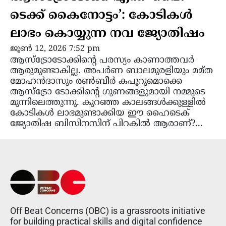
ടെക്ക് കൈനോട്ടം’: കോടികൾ
ലാഭം കൊയ്യുന്ന നവ ജ്യോതിഷം
ജൂൺ 12, 2026 7:52 pm
ആസ്ട്രോടോക്കിന്റെ പരസ്യം കാണാത്തവർ
ആരുമുണ്ടാകില്ല. അപർണ ബാലമുരളിയും മമ്ത
മോഹൻദാസും രൺബീർ കപൂറുമൊക്കെ
ആസ്ട്രോ ടോക്കിന്റെ ഗുണങ്ങളുമായി നമ്മുടെ
മുന്നിലെത്തുന്നു. കുറഞ്ഞ കാലങ്ങൾക്കുള്ളിൽ
കോടികൾ ലാഭമുണ്ടാക്കിയ ഈ ഹൈടെക്
ജ്യോതിഷ ബിസിനസിന് പിറകിൽ ആരാണ്?...
Off Beat Concerns (OBC) is a grassroots initiative
for building practical skills and digital confidence