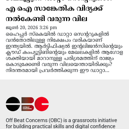
എ ഐ സാങ്കേതിക വിദ്യക്ക്
നൽകേണ്ടി വരുന്ന വില
ജൂൺ 20, 2026 3:26 pm
ഹൈപ്പർ സ്കെയിൽ ഡാറ്റാ സെന്ററുകളിൽ
വൻതോതിലുള്ള നിക്ഷേപം വരികയാണ്
ഇന്ത്യയിൽ. ആർട്ടിഫിഷ്യൽ ഇന്റലിജൻസിന്റെയും
ക്ലൗഡ് കംപ്യൂട്ടിങിന്റെയും മേഖലകളിൽ ആഗോള
ശക്തിയായി മാറാനുള്ള പരിശ്രമത്തിന് രാജ്യം
കൊടുക്കേണ്ടി വരുന്ന വിലയെന്തായിരിക്കും?
നിരന്തരമായി പ്രവർത്തിക്കുന്ന ഈ ഡാറ്റാ...
Off Beat Concerns (OBC) is a grassroots initiative
for building practical skills and digital confidence