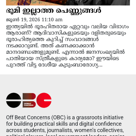
ഭൂമി ഇല്ലാത്ത പെണ്ണുങ്ങൾ
ജൂൺ 19, 2026 11:10 am
ഇന്ത്യയിൽ ഭൂരഹിതരായ ഏറ്റവും വലിയ വിഭാഗം
ആരാണ്? ആദിവാസികളുടെയും ദളിതരുടെയും
ഭൂരാഹിത്യത്തെ കുറിച്ച് സംവാദങ്ങൾ
നടക്കാറുണ്ട്. അത് കണക്കാക്കാൻ
മാനദണ്ഡങ്ങളുമുണ്ട്. എന്നാൽ ജനസംഖ്യയിൽ
പാതിയായ സ്ത്രീകളുടെ കാര്യമോ? ഈയിടെ
പുറത്ത് വിട്ട ദേശീയ കുടുംബാരോഗ്യ...
Off Beat Concerns (OBC) is a grassroots initiative
for building practical skills and digital confidence
across students, journalists, women’s collectives,