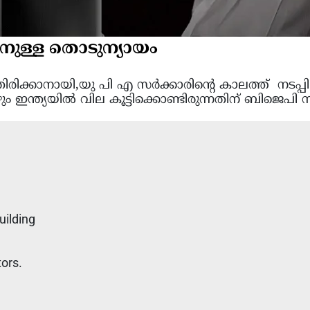
നുള്ള തൊടുന്യായം
ിക്കാനായി,യു പി എ സർക്കാരിന്റെ കാലത്ത് നടപ
ും ഇന്ത്യയിൽ വില കൂട്ടിക്കൊണ്ടിരുന്നതിന് ബിജെപി
uilding
tors.