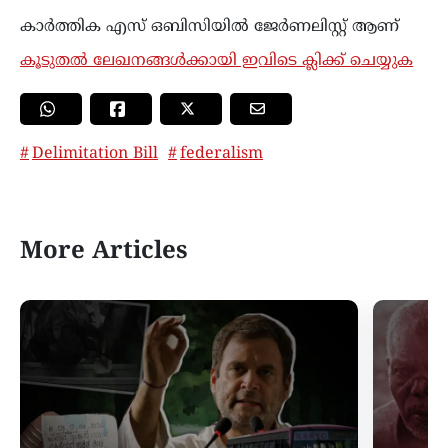
കാര്‍ത്തിക എസ് ഒബിസിയിൽ ജേർണലിസ്റ്റ് ആണ്
കൂടുതൽ ലേഖനങ്ങൾക്കായി ഇവിടെ ക്ലിക്ക് ചെയ്യുക
Delimitation Bill
federalism
More Articles