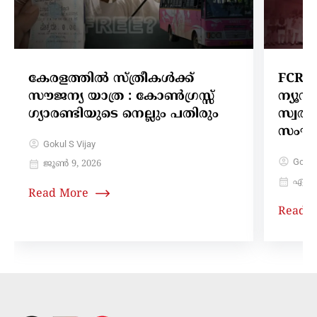
കേരളത്തിൽ സ്ത്രീകൾക്ക്
FCRA 
സൗജന്യ യാത്ര : കോൺഗ്രസ്സ്
ന്യൂ
ഗ്യാരണ്ടിയുടെ നെല്ലും പതിരും
സ്വത്ത
സംഘപ
Gokul S Vijay
Gokul
ജൂൺ 9, 2026
ഏപ്രി
Read More
Read 