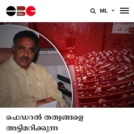
Select
Language
ഫെഡറൽ തത്വങ്ങളെ
അട്ടിമറിക്കുന്ന