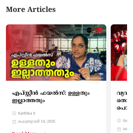
More Articles
എപ്‌സ്റ്റീൻ ഫയൽസ്: ഉള്ളതും
വ്യവസ
ഇല്ലാത്തതും
തൊഴില
പൊത
Karthika S
Sneh
ഫെബ്രുവരി 14, 2026
മെയ്‌