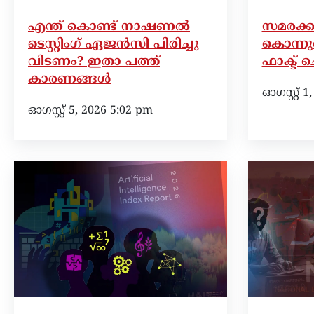
എന്ത് കൊണ്ട് നാഷണൽ
സമരക്ക
ടെസ്റ്റിംഗ് ഏജൻസി പിരിച്ചു
കൊന്നു
വിടണം? ഇതാ പത്ത്
ഫാക്ട് ച
കാരണങ്ങൾ
ഓഗസ്റ്റ്‌ 
ഓഗസ്റ്റ്‌ 5, 2026 5:02 pm