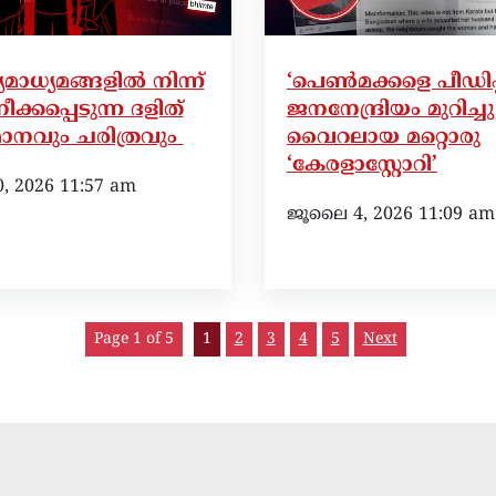
ാധ്യമങ്ങളില്‍ നിന്ന്
‘പെൺമക്കളെ പീഡിപ്പി
നീക്കപ്പെടുന്ന ദളിത്
ജനനേന്ദ്രിയം മുറിച്ചു മ
ാനവും ചരിത്രവും
വൈറലായ മറ്റൊരു
‘കേരളാസ്റ്റോറി’
 2026 11:57 am
ജൂലൈ 4, 2026 11:09 am
Page 1 of 5
1
2
3
4
5
Next