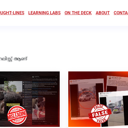
UGHT-LINES
LEARNING LABS
ON THE DECK
ABOUT
CONTA
സ്റ്റ് ആണ്