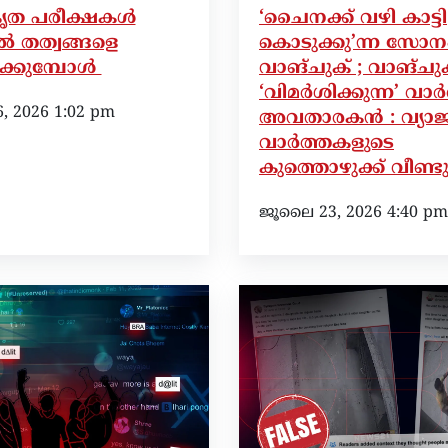
ീകൃത പരീക്ഷകൾ
‘ചൈനക്ക് വഴി കാട്ടി
 തത്വങ്ങളെ
കൊടുക്കു’ന്ന സോന
ിക്കുമ്പോൾ
വാങ്ചുക് ; വാങ്ചു
‘വിമർശിക്കുന്ന’ വാ
 2026 1:02 pm
അവതാരകൻ : വ്യാ
വാർത്തകളുടെ
കുത്തൊഴുക്ക് വീണ്ട
ജൂലൈ 23, 2026 4:40 pm