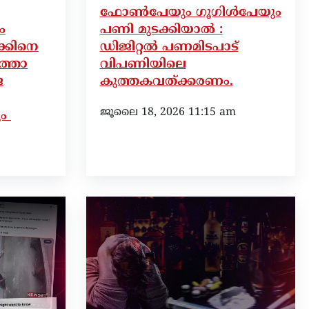
ഫോൺപേയും ഗൂഗിൾപേയും
ം
പണി മുടക്കിയാൽ :
ക്കിനെ
ഡിജിറ്റൽ പണമിടപാട്
ർത്താ
വിപണിയിലെ
ജ
കുത്തകവത്ക്കരണം.
ജൂലൈ 18, 2026 11:15 am
ും