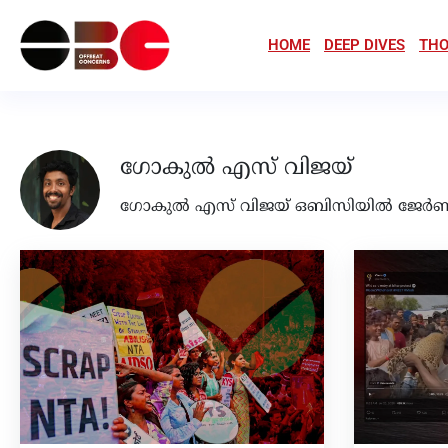
HOME
DEEP DIVES
THO
ഗോകുൽ എസ് വിജയ്
ഗോകുൽ എസ് വിജയ് ഒബിസിയിൽ ജേർണലി