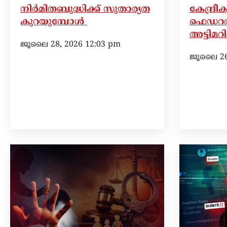
നിർമിതബുദ്ധിക്ക് സുതാര്യത
കേന്ദ്ര
കുറയുമ്പോൾ
ഫെഡറൽ
അട്ടിമറ
ജൂലൈ 28, 2026 12:03 pm
ജൂലൈ 26,