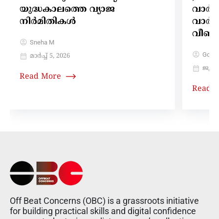
യുദ്ധകാലത്തെ വ്യാജ
വാർത
നിർമിതികൾ
വാർത
വീണ്ട
Sneha M
Gokul
മാർച്ച്‌ 5, 2026
ജൂലൈ
Read More
Read 
Off Beat Concerns (OBC) is a grassroots initiative
for building practical skills and digital confidence