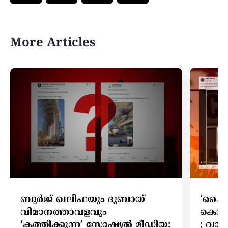
More Articles
ബുർജ് ഖലീഫയും ദുബായ്
‘ചൈനക
വിമാനത്താവളവും
കൊടു
‘കത്തിക്കുന്ന’ സോഷ്യൽ മീഡിയ:
; വാങ