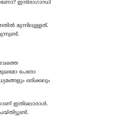
ാണോ? ഇന്ദിരാഗാന്ധി
ിൽ മുന്നിലുള്ളത്.
നുണ്ട്.
ഭവത്തെ
. മുഖമോ പേരോ
യമങ്ങളും ഒരിക്കലും
യാണ് ഇതിലൊരാൾ.
ിട്ടുണ്ട്.