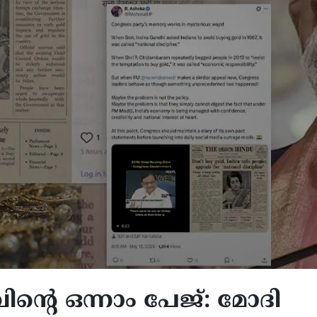
 വിന്റെ ഒന്നാം പേജ്: മോദി