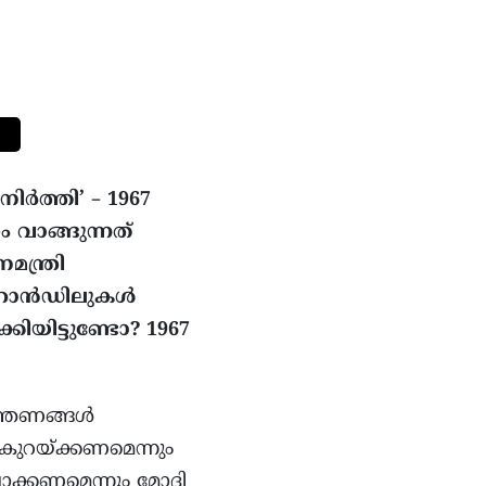
ിർത്തി’ – 1967
 വാങ്ങുന്നത്
ന്ത്രി
ർ ഹാൻഡിലുകൾ
കിയിട്ടുണ്ടോ? 1967
്ത്രണങ്ങൾ
 കുറയ്ക്കണമെന്നും
ാക്കണമെന്നും മോദി