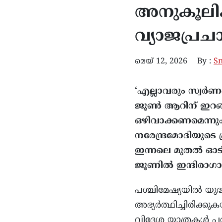
അനുകൂലിക
വ്യാജപ്ര
മെയ്‌ 12, 2026
By :
S
‘എല്ലാവരും സ്വർണം
ജൂൺ ആറിന് ഇറങ്ങി
ഒഴിവാക്കണമെന്നും
നരേന്ദ്രമോദിയു
ഇന്നലെ മുതൽ ഓടിക്
ജൂണിൽ ഇന്ദിരാഗാന
പശ്ചിമേഷ്യയിൽ യുദ
അഭ്യർത്ഥിച്ചിരിക്ക
വിദേശ യാത്രകൾ പരമ