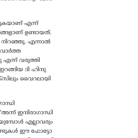
ുകയാണ് എന്ന്
്ങളാണ് ഉണ്ടായത്.
ൽ നിറഞ്ഞു. എന്നാൽ
ാജവാർത്ത
ു എന്ന് വരുത്തി
റങ്ങിയ ദി ഹിന്ദു
 എക്സിലും വൈറലായി
ാന്ധി
“അന്ന് ഇന്ദിരാഗാന്ധി
റയുമ്പോൾ എല്ലാവരും
ണ്ടുകൾ ഈ ഫോട്ടോ