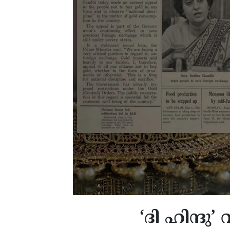
‘ദി ഹിന്ദു’