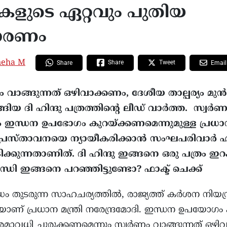
ളുടെ ഏറ്റവും പുതിയ
ചാരണം
neha M
Share
Tweet
Share
Email
 വാങ്ങുന്നത് ഒഴിവാക്കണം, ദേശീയ താല്പര്യം മുൻന
യ ദി ഹിന്ദു പത്രത്തിന്റെ ലീഡ് വാർത്ത. സ്വർണം
 ഇന്ധന ഉപഭോഗം കുറയ്ക്കണമെന്നുമുള്ള പ്രധാനമ
ടെ പ്രസ്താവനയെ ന്യായീകരിക്കാൻ സംഘപരിവാ
കുന്നതാണിത്. ദി ഹിന്ദു ഇങ്ങനെ ഒരു പത്രം ഇറക്
്ധി ഇങ്ങനെ പറഞ്ഞിട്ടുണ്ടോ? ഫാക്ട് ചെക്ക്
്ധം തുടരുന്ന സാഹചര്യത്തിൽ, രാജ്യത്ത് കർശന നിയന
ുകയാണ് പ്രധാന മന്ത്രി നരേന്ദ്രമോദി. ഇന്ധന ഉപയോഗം
ാവധി ചുരുക്കണമെന്നും സ്വർണം വാങ്ങുന്നത് ഒഴിവ